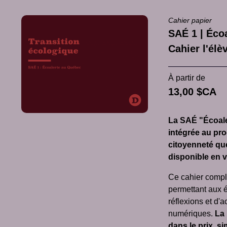
Cahier papier
SAÉ 1 | Éco
Cahier l'él
À partir de
13,00 $CA
La SAÉ "Écoale
intégrée au pr
citoyenneté qu
disponible en 
Ce cahier compl
permettant aux 
réflexions et d'
numériques.
La 
dans le prix, si