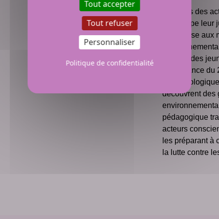
Tout accepter
À travers des act
Tout refuser
développe leur j
sensibilise au
Personnaliser
environnementau
l'impact des jeu
Politique de confidentialité
l'importance du 
défis écologiqu
découvrent des
environnementaux
pédagogique tra
acteurs conscie
les préparant à 
la lutte contre l