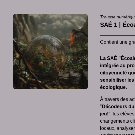
Trousse numériq
SAÉ 1 | Éco
Contient une gra
La SAÉ "Écoale
intégrée au pr
citoyenneté qu
sensibiliser les
écologique.
À travers des act
"
Décodeurs du 
jeu!
", les élèves
changements cli
locaux, analysen