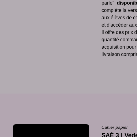
parle",
disponib
complète la ver
aux élèves de co
et d'accéder au
Il offre des prix
quantité comman
acquisition pour
livraison compri
Cahier papier
SAÉ 3 | Ved