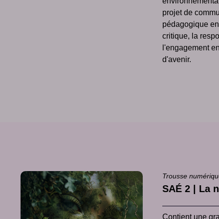
environnemental
projet de commu
pédagogique enc
critique, la resp
l'engagement env
d'avenir.
Trousse numériq
SAÉ 2 | La 
Contient une gra