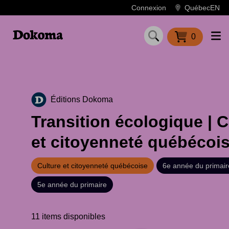
Panneau de gestion des cookies
Connexion
Québec
EN
0
Éditions Dokoma
Transition écologique | C
et citoyenneté québécoi
Culture et citoyenneté québécoise
6e année du primair
5e année du primaire
11 items disponibles