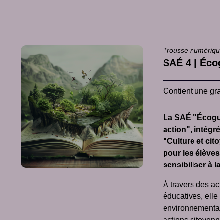
Trousse numériq
SAÉ 4 | Éco
Contient une gra
La SAÉ "Écogui
action", intég
"Culture et ci
pour les élèves 
sensibiliser à l
À travers des act
éducatives, ell
environnementaux
actions citoyen