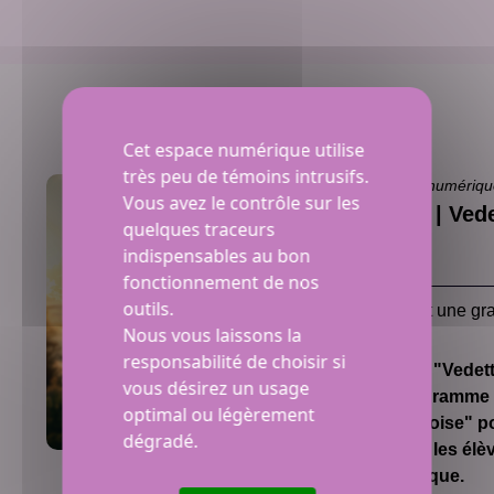
Cet espace numérique utilise
très peu de témoins intrusifs.
Trousse numériq
Vous avez le contrôle sur les
SAÉ 3 | Ved
quelques traceurs
action
indispensables au bon
fonctionnement de nos
outils.
Contient une gra
Nous vous laissons la
responsabilité de choisir si
La SAÉ "Vedett
vous désirez un usage
du programme "
optimal ou légèrement
québécoise" pou
dégradé.
engage les élèv
écologique.