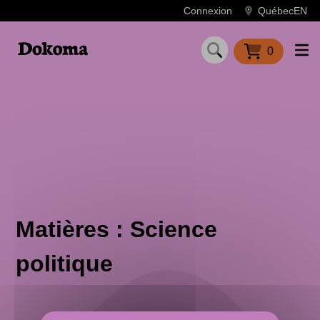
Panneau de gestion des cookies
Connexion
Québec
EN
0
Matières : Science
politique