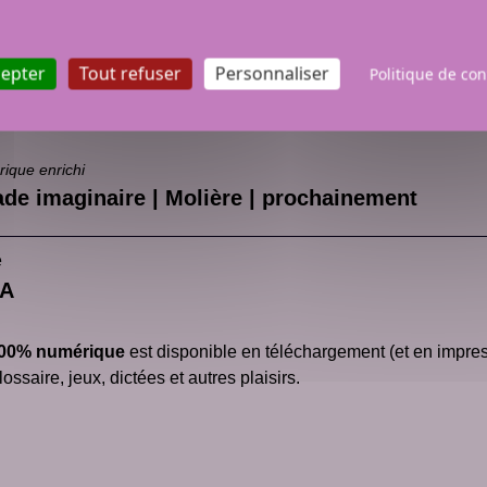
cepter
Tout refuser
Personnaliser
Politique de con
rique enrichi
de imaginaire | Molière | prochainement
e
CA
00% numérique
est disponible en téléchargement (et en impress
ossaire, jeux, dictées et autres plaisirs.