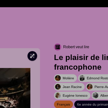
Robert veut lire
Le plaisir de l
francophone
Molière
Edmond Rost
Jean Racine
Pierre-A
Eugène Ionesco
Albe
Français
6e année du primai