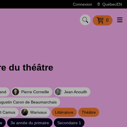
Connexion
Québec
EN
0
ire du théâtre
and
Pierre Corneille
Jean Anouilh
ugustin Caron de Beaumarchais
rt Camus
Marivaux
Littérature
Théâtre
re
3e année du primaire
Secondaire 1