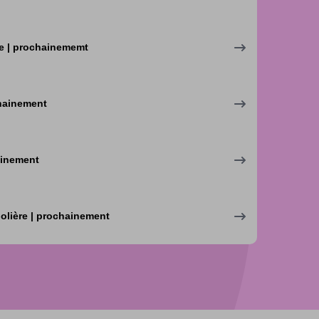
e | prochainememt
chainement
ainement
olière | prochainement