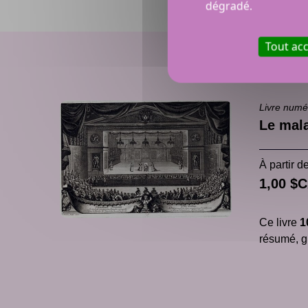
dégradé.
Tout ac
Livre numé
Le mala
À partir d
1,00 $
Ce livre
1
résumé, gl