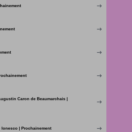
ochainement
ainement
nement
prochainement
-Augustin Caron de Beaumarchais |
e Ionesco | Prochainement